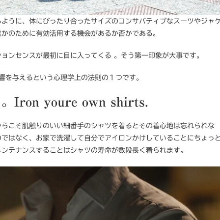
るように、体にぴったり合ったサイズのコンサバティブなスーツやジャ
誰かのために有効活用する機会があるか否かである。
ョンセンスが最初に目に入ってくる 。そう第一印象が大事です。
影響を与えるという心理学上の法則の１つです。
youre own shirts.
からこそ肌触りのいい細番手のシャツを着るとその着心地は忘れられな
のではなく、お家で洗濯して自分でアイロンかけしていることにちょっ
メンテナンスすることはシャツの寿命が数段長く着られます。