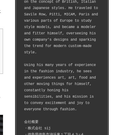
on the concept of British, Italian 
and Japanese styles. He traveled to 
上
Savile Row, Pitti, MICAM, Paris and 
various parts of Europe to study 
style models, and became a modeler 
and fitter himself, overseeing his 
own company's designs and sparking 
the trend for modern custom-made 
style.
Using his many years of experience 
in the fashion industry, he sees 
and experiences art, art, food and 
other moving things for himself, 
constantly honing his 
sensibilities, and his mission is 
う
to convey excitement and joy to 
everyone through fashion.
会社概要
・株式会社 sij
・徳島県徳島市沖浜東１丁目４３−４