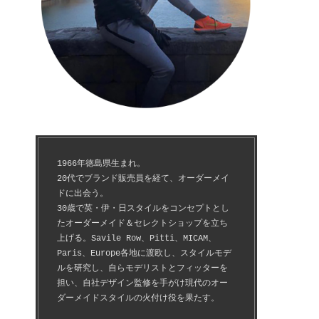
1966年徳島県生まれ。
20代でブランド販売員を経て、オーダーメイ
ドに出会う。
30歳で英・伊・日スタイルをコンセプトとし
たオーダーメイド＆セレクトショップを立ち
上げる。Savile Row、Pitti、MICAM、
Paris、Europe各地に渡欧し、スタイルモデ
ルを研究し、自らモデリストとフィッターを
担い、自社デザイン監修を手がけ現代のオー
ダーメイドスタイルの火付け役を果たす。