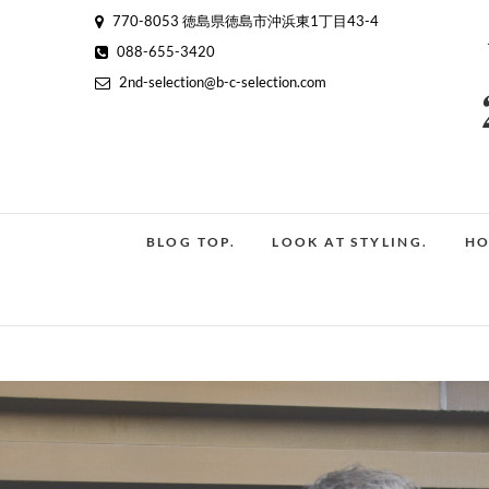
Skip
770-8053 徳島県徳島市沖浜東1丁目43-4
to
088-655-3420
content
2nd-selection@b-c-selection.com
BLOG TOP.
LOOK AT STYLING.
HO