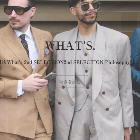
WHAT’S.
次What’s 2nd SELECTION2nd SELECTION PhilosophySh
続きを読む