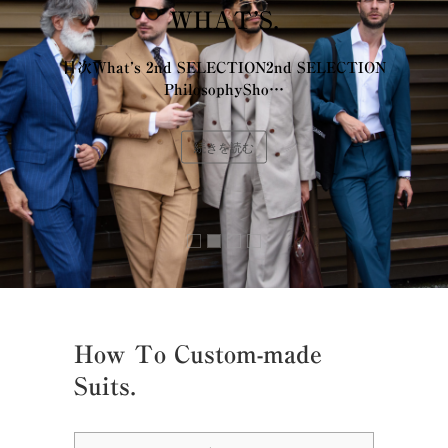
WHAT’S.
目次What’s 2nd SELECTION2nd SELECTION
PhilosophySho…
続きを読む
How To Custom-made
Suits.