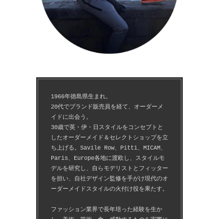
1966年徳島県生まれ。
20代でブランド販売員を経て、オーダーメ
イドに出会う。
30歳で英・伊・日スタイルをコンセプトと
したオーダーメイド＆セレクトショップを立
ち上げる。Savile Row、Pitti、MICAM、
Paris、Europe各地に渡欧し、スタイルモ
デルを研究し、自らモデリストとフィッター
を担い、自社デザイン監修を手がけ現代のオ
ーダーメイドスタイルの火付け役を果たす。
ファッション業界で長年培った経験を生か