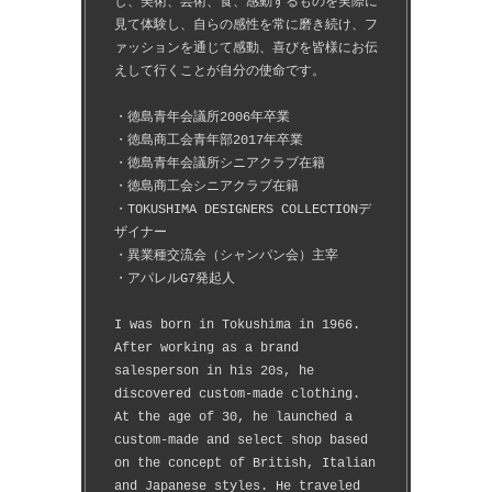
し、美術、芸術、食、感動するものを実際に
見て体験し、自らの感性を常に磨き続け、フ
ァッションを通じて感動、喜びを皆様にお伝
えして行くことが自分の使命です。
・徳島青年会議所2006年卒業
・徳島商工会青年部2017年卒業
・徳島青年会議所シニアクラブ在籍
・徳島商工会シニアクラブ在籍
・TOKUSHIMA DESIGNERS COLLECTIONデ
ザイナー
・異業種交流会（シャンパン会）主宰
・アパレルG7発起人
I was born in Tokushima in 1966.
After working as a brand 
salesperson in his 20s, he 
discovered custom-made clothing.
At the age of 30, he launched a 
custom-made and select shop based 
on the concept of British, Italian 
and Japanese styles. He traveled 