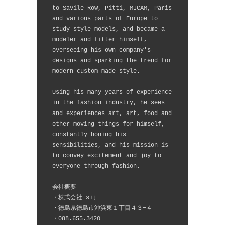
to Savile Row, Pitti, MICAM, Paris 
and various parts of Europe to 
study style models, and became a 
modeler and fitter himself, 
overseeing his own company's 
designs and sparking the trend for 
modern custom-made style.
Using his many years of experience 
in the fashion industry, he sees 
and experiences art, art, food and 
other moving things for himself, 
constantly honing his 
sensibilities, and his mission is 
to convey excitement and joy to 
everyone through fashion.
会社概要
・株式会社 sij
・徳島県徳島市沖浜東１丁目４３−４
・088.655.3420