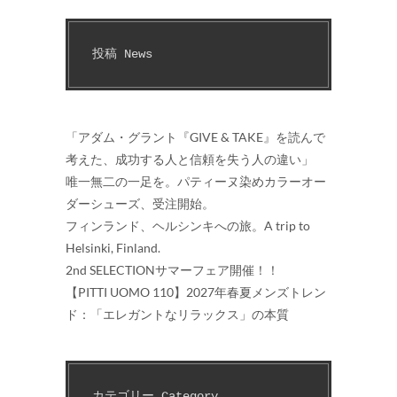
投稿 News
「アダム・グラント『GIVE & TAKE』を読んで
考えた、成功する人と信頼を失う人の違い」
唯一無二の一足を。パティーヌ染めカラーオー
ダーシューズ、受注開始。
フィンランド、ヘルシンキへの旅。A trip to
Helsinki, Finland.
2nd SELECTIONサマーフェア開催！！
【PITTI UOMO 110】2027年春夏メンズトレン
ド：「エレガントなリラックス」の本質
カテゴリー Category　