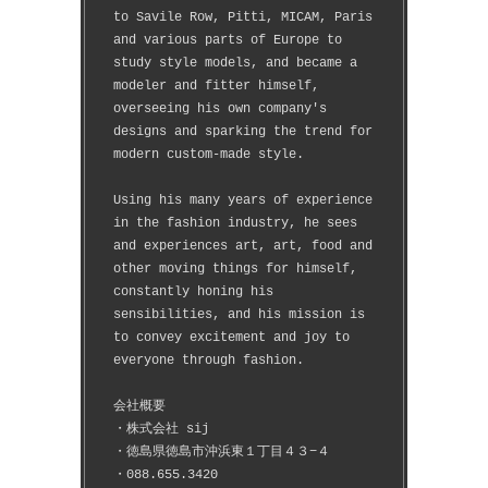
to Savile Row, Pitti, MICAM, Paris 
and various parts of Europe to 
study style models, and became a 
modeler and fitter himself, 
overseeing his own company's 
designs and sparking the trend for 
modern custom-made style.
Using his many years of experience 
in the fashion industry, he sees 
and experiences art, art, food and 
other moving things for himself, 
constantly honing his 
sensibilities, and his mission is 
to convey excitement and joy to 
everyone through fashion.
会社概要
・株式会社 sij
・徳島県徳島市沖浜東１丁目４３−４
・088.655.3420