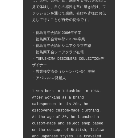
し、美術、芸術、食、感動するものを実際に
見て体験し、自らの感性を常に磨き続け、フ
ァッションを通じて感動、喜びを皆様にお伝
えして行くことが自分の使命です。
・徳島青年会議所2006年卒業
・徳島商工会青年部2017年卒業
・徳島青年会議所シニアクラブ在籍
・徳島商工会シニアクラブ在籍
・TOKUSHIMA DESIGNERS COLLECTIONデ
ザイナー
・異業種交流会（シャンパン会）主宰
・アパレルG7発起人
I was born in Tokushima in 1966.
After working as a brand 
salesperson in his 20s, he 
discovered custom-made clothing.
At the age of 30, he launched a 
custom-made and select shop based 
on the concept of British, Italian 
and Japanese styles. He traveled 