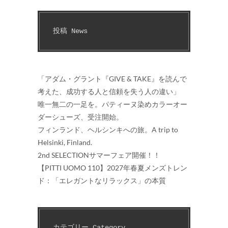
投稿 News
「アダム・グラント『GIVE & TAKE』を読んで
考えた、成功する人と信頼を失う人の違い」
唯一無二の一足を。パティーヌ染めカラーオー
ダーシューズ、受注開始。
フィンランド、ヘルシンキへの旅。A trip to
Helsinki, Finland.
2nd SELECTIONサマーフェア開催！！
【PITTI UOMO 110】2027年春夏メンズトレン
ド：「エレガントなリラックス」の本質
カテゴリー Category　