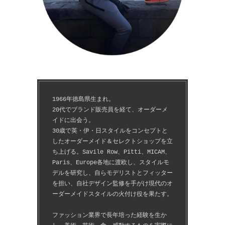
1966年徳島県生まれ。
20代でブランド販売員を経て、オーダーメ
イドに出会う。
30歳で英・伊・日スタイルをコンセプトと
したオーダーメイド＆セレクトショップを立
ち上げる。Savile Row、Pitti、MICAM、
Paris、Europe各地に渡欧し、スタイルモ
デルを研究し、自らモデリストとフィッター
を担い、自社デザイン監修を手がけ現代のオ
ーダーメイドスタイルの火付け役を果たす。
ファッション業界で長年培った経験を生か