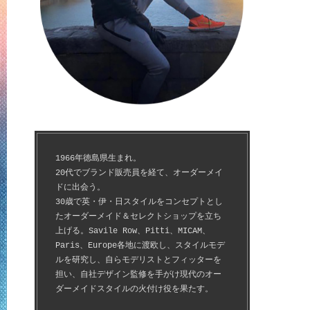
1966年徳島県生まれ。
20代でブランド販売員を経て、オーダーメイ
ドに出会う。
30歳で英・伊・日スタイルをコンセプトとし
たオーダーメイド＆セレクトショップを立ち
上げる。Savile Row、Pitti、MICAM、
Paris、Europe各地に渡欧し、スタイルモデ
ルを研究し、自らモデリストとフィッターを
担い、自社デザイン監修を手がけ現代のオー
ダーメイドスタイルの火付け役を果たす。