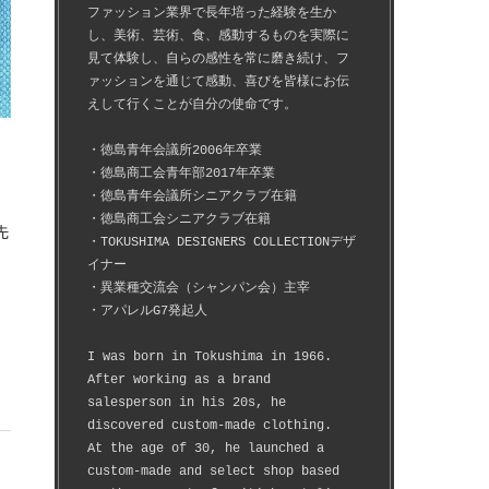
ファッション業界で長年培った経験を生か
し、美術、芸術、食、感動するものを実際に
見て体験し、自らの感性を常に磨き続け、フ
ァッションを通じて感動、喜びを皆様にお伝
えして行くことが自分の使命です。
・徳島青年会議所2006年卒業
・徳島商工会青年部2017年卒業
・徳島青年会議所シニアクラブ在籍
・徳島商工会シニアクラブ在籍
・TOKUSHIMA DESIGNERS COLLECTIONデザ
イナー
・異業種交流会（シャンパン会）主宰
・アパレルG7発起人
I was born in Tokushima in 1966.
After working as a brand 
salesperson in his 20s, he 
discovered custom-made clothing.
At the age of 30, he launched a 
custom-made and select shop based 