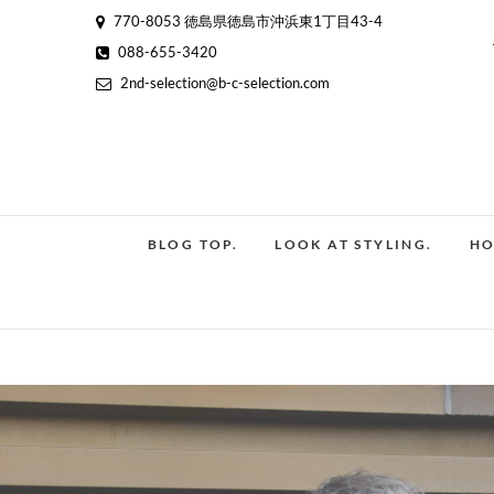
Skip
770-8053 徳島県徳島市沖浜東1丁目43-4
to
088-655-3420
content
2nd-selection@b-c-selection.com
BLOG TOP.
LOOK AT STYLING.
HO