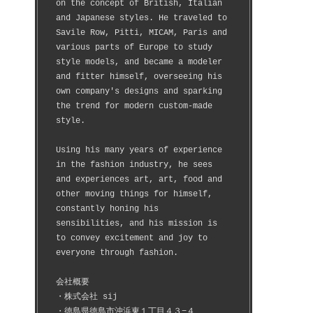
on the concept of British, Italian 
and Japanese styles. He traveled to 
Savile Row, Pitti, MICAM, Paris and 
various parts of Europe to study 
style models, and became a modeler 
and fitter himself, overseeing his 
own company's designs and sparking 
the trend for modern custom-made 
style.
Using his many years of experience 
in the fashion industry, he sees 
and experiences art, art, food and 
other moving things for himself, 
constantly honing his 
sensibilities, and his mission is 
to convey excitement and joy to 
everyone through fashion.
会社概要
・株式会社 sij
・徳島県徳島市沖浜東１丁目４３−４