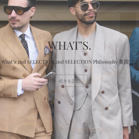
WHAT’S.
What’s 2nd SELECTION 2nd SELECTION Philosophy 英国ブ…
続きを読む