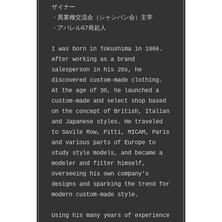
ザイナー
・異業種交流会（シャンパン会）主宰
・アパレルG7発起人
I was born in Tokushima in 1966.
After working as a brand 
salesperson in his 20s, he 
discovered custom-made clothing.
At the age of 30, he launched a 
custom-made and select shop based 
on the concept of British, Italian 
and Japanese styles. He traveled 
to Savile Row, Pitti, MICAM, Paris 
and various parts of Europe to 
study style models, and became a 
modeler and fitter himself, 
overseeing his own company's 
designs and sparking the trend for 
modern custom-made style.
Using his many years of experience 