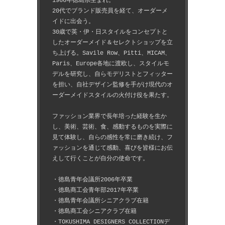
1966年徳島県生まれ。
20代でブランド販売員を経て、オーダーメ
イドに出会う。
30歳で英・伊・日スタイルをコンセプトと
したオーダーメイド＆セレクトショップを立
ち上げる。Savile Row、Pitti、MICAM、
Paris、Europe各地に渡欧し、スタイルモ
デルを研究し、自らモデリストとフィッター
を担い、自社デザイン監修を手がけ現代のオ
ーダーメイドスタイルの火付け役を果たす。
ファッション業界で長年培った経験を生か
し、美術、芸術、食、感動するものを実際に
見て体験し、自らの感性を常に磨き続け、フ
ァッションを通じて感動、喜びを皆様にお伝
えして行くことが自分の使命です。
・徳島青年会議所2006年卒業
・徳島商工会青年部2017年卒業
・徳島青年会議所シニアクラブ在籍
・徳島商工会シニアクラブ在籍
・TOKUSHIMA DESIGNERS COLLECTIONデ