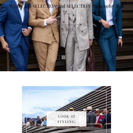
What’s 2nd SELECTION 2nd SELECTION Philosophy 英国
ブ…
続きを読む
LOOK AT
STYLING.