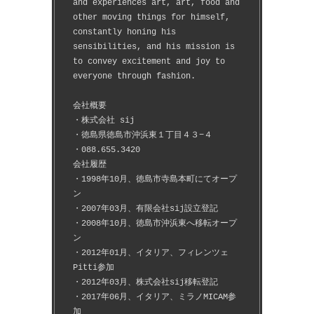
and experiences art, art, food and 
other moving things for himself, 
constantly honing his 
sensibilities, and his mission is 
to convey excitement and joy to 
everyone through fashion.
会社概要
・株式会社 sij
・徳島県徳島市沖浜東１丁目４３−４
・088.655.3420
会社履歴
・1998年10月、徳島市寺島本町にてオープ
ン
・2007年03月、有限会社sij設立登記
・2008年10月、徳島市沖浜東へ移転オープ
ン
・2012年01月、イタリア、フィレンツェ
Pitti参加
・2012年03月、株式会社sij移転登記
・2017年06月、イタリア、ミラノMICAM参
加