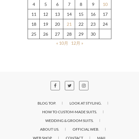
4
5
6
7
8
9
10
11
12
13
14
15
16
17
18
19
20
21
22
23
24
25
26
27
28
29
30
« 10月
12月 »
BLOG TOP.
LOOK AT STYLING.
HOW TO CUSTOM-MADE SUITS.
WEDDING & GROOM SUITS.
ABOUT US.
OFFICIAL WEB.
WEB SHOP.
CONTACT.
MAIL