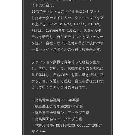
イドに出会う。
30歳で英・伊・日スタイルをコンセプトと
したオーダーメイド＆セレクトショップを立
ち上げる。Savile Row、Pitti、MICAM、
Paris、Europe各地に渡欧し、スタイルモ
デルを研究し、自らモデリストとフィッター
を担い、自社デザイン監修を手がけ現代のオ
ーダーメイドスタイルの火付け役を果たす。
ファッション業界で長年培った経験を生か
し、美術、芸術、食、感動するものを実際に
見て体験し、自らの感性を常に磨き続け、フ
ァッションを通じて感動、喜びを皆様にお伝
えして行くことが自分の使命です。
・徳島青年会議所2006年卒業
・徳島商工会青年部2017年卒業
・徳島青年会議所シニアクラブ在籍
・徳島商工会シニアクラブ在籍
・TOKUSHIMA DESIGNERS COLLECTIONデ
ザイナー