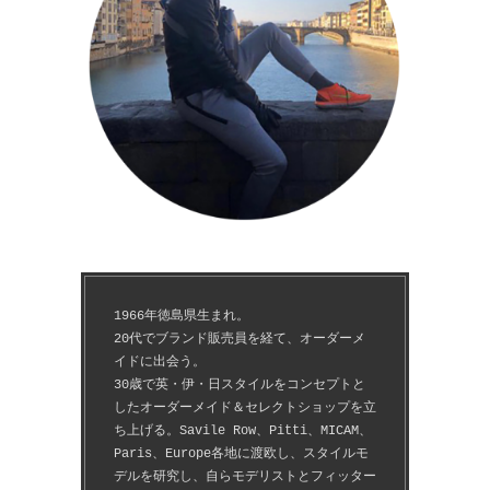
1966年徳島県生まれ。
20代でブランド販売員を経て、オーダーメ
イドに出会う。
30歳で英・伊・日スタイルをコンセプトと
したオーダーメイド＆セレクトショップを立
ち上げる。Savile Row、Pitti、MICAM、
Paris、Europe各地に渡欧し、スタイルモ
デルを研究し、自らモデリストとフィッター