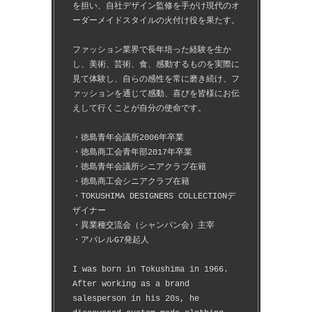
を担い、自社デザイン監修を手がけ現代のオ
ーダーメイドスタイルの火付け役を果たす。
ファッション業界で長年培った経験を生か
し、美術、芸術、食、感動するものを実際に
見て体験し、自らの感性を常に磨き続け、フ
ァッションを通じて感動、喜びを皆様にお伝
えして行くことが自分の使命です。
・徳島青年会議所2006年卒業
・徳島商工会青年部2017年卒業
・徳島青年会議所シニアクラブ在籍
・徳島商工会シニアクラブ在籍
・TOKUSHIMA DESIGNERS COLLECTIONデ
ザイナー
・異業種交流会（シャンパン会）主宰
・アパレルG7発起人
I was born in Tokushima in 1966.
After working as a brand 
salesperson in his 20s, he 