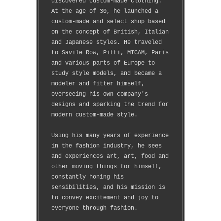
discovered custom-made clothing.
At the age of 30, he launched a 
custom-made and select shop based 
on the concept of British, Italian 
and Japanese styles. He traveled 
to Savile Row, Pitti, MICAM, Paris 
and various parts of Europe to 
study style models, and became a 
modeler and fitter himself, 
overseeing his own company's 
designs and sparking the trend for 
modern custom-made style.
Using his many years of experience 
in the fashion industry, he sees 
and experiences art, art, food and 
other moving things for himself, 
constantly honing his 
sensibilities, and his mission is 
to convey excitement and joy to 
everyone through fashion.