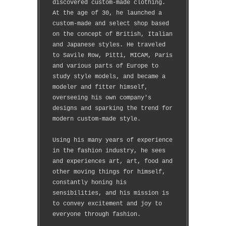
discovered custom-made clothing.
At the age of 30, he launched a 
custom-made and select shop based 
on the concept of British, Italian 
and Japanese styles. He traveled 
to Savile Row, Pitti, MICAM, Paris 
and various parts of Europe to 
study style models, and became a 
modeler and fitter himself, 
overseeing his own company's 
designs and sparking the trend for 
modern custom-made style.
Using his many years of experience 
in the fashion industry, he sees 
and experiences art, art, food and 
other moving things for himself, 
constantly honing his 
sensibilities, and his mission is 
to convey excitement and joy to 
everyone through fashion.