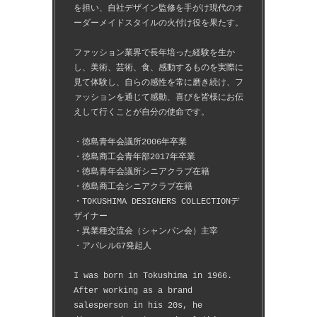
を担い、自社デザイン監修を手がけ現代のオ
ーダーメイドスタイルの火付け役を果たす。
ファッション業界で長年培った経験を生か
し、美術、芸術、食、感動するものを実際に
見て体験し、自らの感性を常に磨き続け、フ
ァッションを通じて感動、喜びを皆様にお伝
えして行くことが自分の使命です。
・徳島青年会議所2006年卒業
・徳島商工会青年部2017年卒業
・徳島青年会議所シニアクラブ在籍
・徳島商工会シニアクラブ在籍
・TOKUSHIMA DESIGNERS COLLECTIONデ
ザイナー
・異業種交流会（シャンパン会）主宰
・アパレルG7発起人
I was born in Tokushima in 1966.
After working as a brand 
salesperson in his 20s, he 