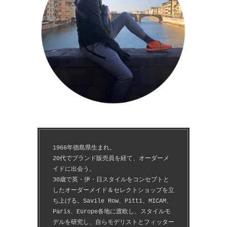
1966年徳島県生まれ。
20代でブランド販売員を経て、オーダーメ
イドに出会う。
30歳で英・伊・日スタイルをコンセプトと
したオーダーメイド＆セレクトショップを立
ち上げる。Savile Row、Pitti、MICAM、
Paris、Europe各地に渡欧し、スタイルモ
デルを研究し、自らモデリストとフィッター