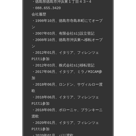
・徳島県徳島市沖浜東１丁目４３−４
・088.655.3420
会社履歴
・1998年10月、徳島市寺島本町にてオープ
ン
・2007年03月、有限会社sij設立登記
・2008年10月、徳島市沖浜東へ移転オープ
ン
・2012年01月、イタリア、フィレンツェ
Pitti参加
・2012年03月、株式会社sij移転登記
・2017年06月、イタリア、ミラノMICAM参
加
・2018年06月、ロンドン、サヴィルロー渡
欧
・2018年06月、イタリア、フィレンツェ
Pitti参加
・2018年09月、ボローニャ、ブランキーニ
渡欧
・2020年01月、イタリア、フィレンツェ
Pitti参加
・2020年01月、パリ渡欧