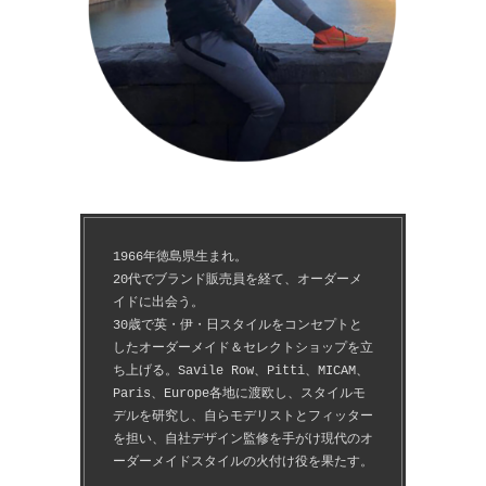
1966年徳島県生まれ。
20代でブランド販売員を経て、オーダーメ
イドに出会う。
30歳で英・伊・日スタイルをコンセプトと
したオーダーメイド＆セレクトショップを立
ち上げる。Savile Row、Pitti、MICAM、
Paris、Europe各地に渡欧し、スタイルモ
デルを研究し、自らモデリストとフィッター
を担い、自社デザイン監修を手がけ現代のオ
ーダーメイドスタイルの火付け役を果たす。