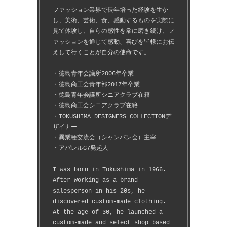
ファッション業界で長年培った経験を生か
し、美術、芸術、食、感動するものを実際に
見て体験し、自らの感性を常に磨き続け、フ
ァッションを通じて感動、喜びを皆様にお伝
えして行くことが自分の使命です。
・徳島青年会議所2006年卒業
・徳島商工会青年部2017年卒業
・徳島青年会議所シニアクラブ在籍
・徳島商工会シニアクラブ在籍
・TOKUSHIMA DESIGNERS COLLECTIONデ
ザイナー
・異業種交流会（シャンパン会）主宰
・アパレルG7発起人
I was born in Tokushima in 1966.
After working as a brand 
salesperson in his 20s, he 
discovered custom-made clothing.
At the age of 30, he launched a 
custom-made and select shop based 