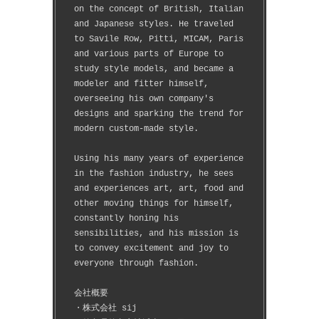
on the concept of British, Italian 
and Japanese styles. He traveled 
to Savile Row, Pitti, MICAM, Paris 
and various parts of Europe to 
study style models, and became a 
modeler and fitter himself, 
overseeing his own company's 
designs and sparking the trend for 
modern custom-made style.
Using his many years of experience 
in the fashion industry, he sees 
and experiences art, art, food and 
other moving things for himself, 
constantly honing his 
sensibilities, and his mission is 
to convey excitement and joy to 
everyone through fashion.
会社概要
・株式会社 sij