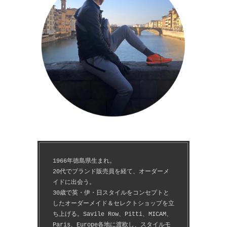
1966年徳島県生まれ。
20代でブランド販売員を経て、オーダーメ
イドに出会う。
30歳で英・伊・日スタイルをコンセプトと
したオーダーメイド＆セレクトショップを立
ち上げる。Savile Row、Pitti、MICAM、
Paris、Europe各地に渡欧し、スタイルモ