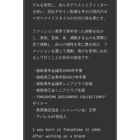
デルを研究し、自らモデリストとフィッター
を担い、自社デザイン監修を手がけ現代のオ
ーダーメイドスタイルの火付け役を果たす。
ファッション業界で長年培った経験を生か
し、美術、芸術、食、感動するものを実際に
見て体験し、自らの感性を常に磨き続け、フ
ァッションを通じて感動、喜びを皆様にお伝
えして行くことが自分の使命です。
・徳島青年会議所2006年卒業
・徳島商工会青年部2017年卒業
・徳島青年会議所シニアクラブ在籍
・徳島商工会シニアクラブ在籍
・TOKUSHIMA DESIGNERS COLLECTIONデ
ザイナー
・異業種交流会（シャンパン会）主宰
・アパレルG7発起人
I was born in Tokushima in 1966.
After working as a brand 