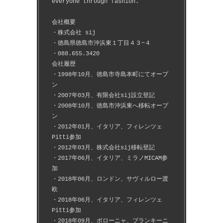
everyone through fashion.
会社概要
・株式会社 sij
・徳島県徳島市沖浜東１丁目４３−４
・088.655.3420
会社履歴
・1998年10月、徳島市寺島本町にてオープ
ン
・2007年03月、有限会社sij設立登記
・2008年10月、徳島市沖浜東へ移転オープ
ン
・2012年01月、イタリア、フィレンツェ
Pitti参加
・2012年03月、株式会社sij移転登記
・2017年06月、イタリア、ミラノMICAM参
加
・2018年06月、ロンドン、サヴィルロー渡
欧
・2018年06月、イタリア、フィレンツェ
Pitti参加
・2018年09月、ボローニャ、ブランキーニ