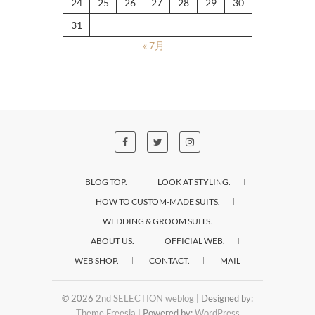
24
25
26
27
28
29
30
31
« 7月
BLOG TOP.
LOOK AT STYLING.
HOW TO CUSTOM-MADE SUITS.
WEDDING & GROOM SUITS.
ABOUT US.
OFFICIAL WEB.
WEB SHOP.
CONTACT.
MAIL
© 2026
2nd SELECTION weblog
| Designed by:
Theme Freesia
| Powered by:
WordPress