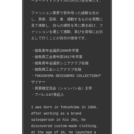
ーダーメイドスタイルの火付け役を果たす。
ファッション業界で長年培った経験を生か
し、美術、芸術、食、感動するものを実際に
見て体験し、自らの感性を常に磨き続け、フ
ァッションを通じて感動、喜びを皆様にお伝
えして行くことが自分の使命です。
・徳島青年会議所2006年卒業
・徳島商工会青年部2017年卒業
・徳島青年会議所シニアクラブ在籍
・徳島商工会シニアクラブ在籍
・TOKUSHIMA DESIGNERS COLLECTIONデ
ザイナー
・異業種交流会（シャンパン会）主宰
・アパレルG7発起人
I was born in Tokushima in 1966.
After working as a brand 
salesperson in his 20s, he 
discovered custom-made clothing.
At the age of 30, he launched a 