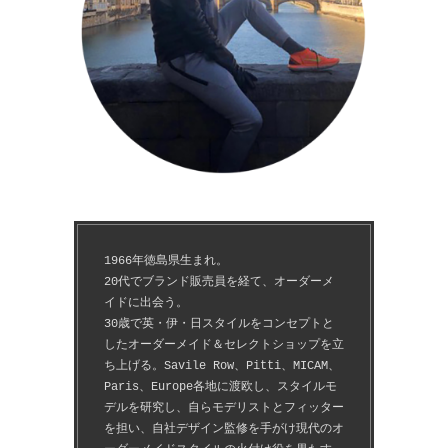
1966年徳島県生まれ。
20代でブランド販売員を経て、オーダーメ
イドに出会う。
30歳で英・伊・日スタイルをコンセプトと
したオーダーメイド＆セレクトショップを立
ち上げる。Savile Row、Pitti、MICAM、
Paris、Europe各地に渡欧し、スタイルモ
デルを研究し、自らモデリストとフィッター
を担い、自社デザイン監修を手がけ現代のオ