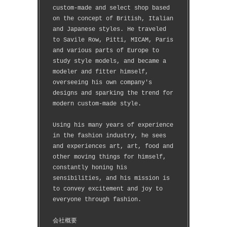
custom-made and select shop based 
on the concept of British, Italian 
and Japanese styles. He traveled 
to Savile Row, Pitti, MICAM, Paris 
and various parts of Europe to 
study style models, and became a 
modeler and fitter himself, 
overseeing his own company's 
designs and sparking the trend for 
modern custom-made style.
Using his many years of experience 
in the fashion industry, he sees 
and experiences art, art, food and 
other moving things for himself, 
constantly honing his 
sensibilities, and his mission is 
to convey excitement and joy to 
everyone through fashion.
会社概要