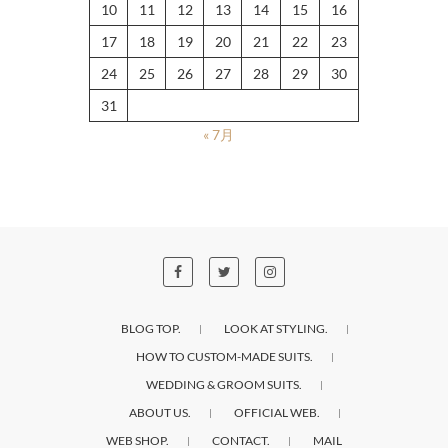
10
11
12
13
14
15
16
17
18
19
20
21
22
23
24
25
26
27
28
29
30
31
« 7月
BLOG TOP.
LOOK AT STYLING.
HOW TO CUSTOM-MADE SUITS.
WEDDING & GROOM SUITS.
ABOUT US.
OFFICIAL WEB.
WEB SHOP.
CONTACT.
MAIL