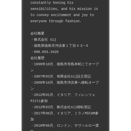
constantly honing his 
sensibilities, and his mission is 
to convey excitement and joy to 
everyone through fashion.
会社概要
・株式会社 sij
・徳島県徳島市沖浜東１丁目４３−４
・088.655.3420
会社履歴
・1998年10月、徳島市寺島本町にてオープ
ン
・2007年03月、有限会社sij設立登記
・2008年10月、徳島市沖浜東へ移転オープ
ン
・2012年01月、イタリア、フィレンツェ
Pitti参加
・2012年03月、株式会社sij移転登記
・2017年06月、イタリア、ミラノMICAM参
加
・2018年06月、ロンドン、サヴィルロー渡