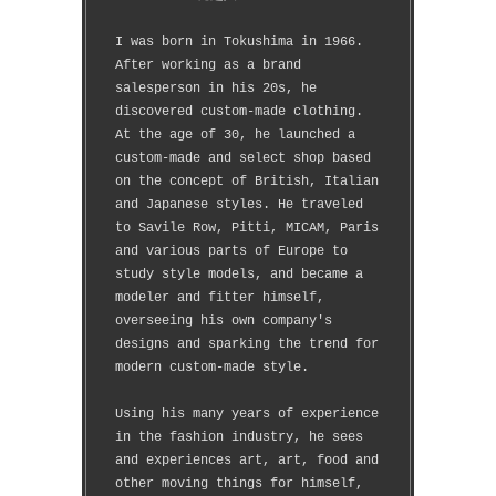
I was born in Tokushima in 1966.
After working as a brand 
salesperson in his 20s, he 
discovered custom-made clothing.
At the age of 30, he launched a 
custom-made and select shop based 
on the concept of British, Italian 
and Japanese styles. He traveled 
to Savile Row, Pitti, MICAM, Paris 
and various parts of Europe to 
study style models, and became a 
modeler and fitter himself, 
overseeing his own company's 
designs and sparking the trend for 
modern custom-made style.
Using his many years of experience 
in the fashion industry, he sees 
and experiences art, art, food and 
other moving things for himself, 