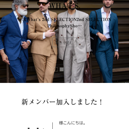
WHAT’S.
目次What’s 2nd SELECTION2nd SELECTION
PhilosophySho…
続きを読む
新メンバー加入しました！
皆様こんにちは。