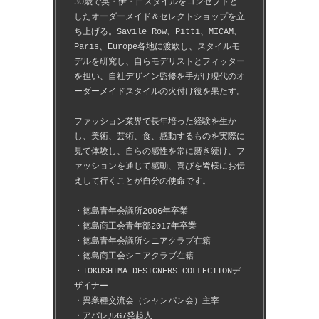
30歳で英・伊・日スタイルをコンセプトと
したオーダーメイド＆セレクトショップを立
ち上げる。Savile Row、Pitti、MICAM、
Paris、Europe各地に渡欧し、スタイルモ
デルを研究し、自らモデリストとフィッター
を担い、自社デザイン監修を手がけ現代のオ
ーダーメイドスタイルの火付け役を果たす。
ファッション業界で長年培った経験を生か
し、美術、芸術、食、感動するものを実際に
見て体験し、自らの感性を常に磨き続け、フ
ァッションを通じて感動、喜びを皆様にお伝
えして行くことが自分の使命です。
・徳島青年会議所2006年卒業
・徳島商工会青年部2017年卒業
・徳島青年会議所シニアクラブ在籍
・徳島商工会シニアクラブ在籍
・TOKUSHIMA DESIGNERS COLLECTIONデ
ザイナー
・異業種交流会（シャンパン会）主宰
・アパレルG7発起人