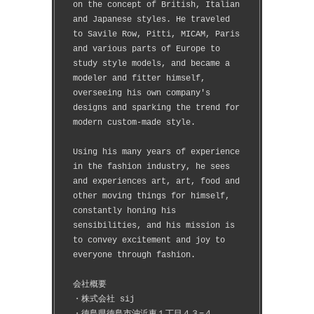
on the concept of British, Italian 
and Japanese styles. He traveled 
to Savile Row, Pitti, MICAM, Paris 
and various parts of Europe to 
study style models, and became a 
modeler and fitter himself, 
overseeing his own company's 
designs and sparking the trend for 
modern custom-made style.
Using his many years of experience 
in the fashion industry, he sees 
and experiences art, art, food and 
other moving things for himself, 
constantly honing his 
sensibilities, and his mission is 
to convey excitement and joy to 
everyone through fashion.
会社概要
・株式会社 sij
・徳島県徳島市沖浜東１丁目４３−４