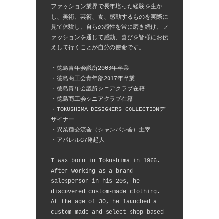
ファッション業界で長年培った経験を生か
し、美術、芸術、食、感動するものを実際に
見て体験し、自らの感性を常に磨き続け、フ
ァッションを通じて感動、喜びを皆様にお伝
えして行くことが自分の使命です。
・徳島青年会議所2006年卒業
・徳島商工会青年部2017年卒業
・徳島青年会議所シニアクラブ在籍
・徳島商工会シニアクラブ在籍
・TOKUSHIMA DESIGNERS COLLECTIONデ
ザイナー
・異業種交流会（シャンパン会）主宰
・アパレルG7発起人
I was born in Tokushima in 1966.
After working as a brand 
salesperson in his 20s, he 
discovered custom-made clothing.
At the age of 30, he launched a 
custom-made and select shop based 